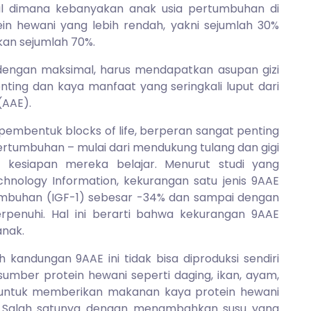
al dimana kebanyakan anak usia pertumbuhan di
ein hewani yang lebih rendah, yakni sejumlah 30%
kan sejumlah 70%.
engan maksimal, harus mendapatkan asupan gizi
ting dan kaya manfaat yang seringkali luput dari
(AAE).
pembentuk blocks of life, berperan sangat penting
ertumbuhan – mulai dari mendukung tulang dan gigi
kesiapan mereka belajar. Menurut studi yang
echnology Information, kekurangan satu jenis 9AAE
mbuhan (IGF-1) sebesar -34% dan sampai dengan
rpenuhi. Hal ini berarti bahwa kekurangan 9AAE
nak.
 kandungan 9AAE ini tidak bisa diproduksi sendiri
 sumber protein hewani seperti daging, ikan, ayam,
ng untuk memberikan makanan kaya protein hewani
 Salah satunya dengan menambahkan susu yang