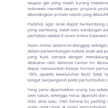
asupan gizi yang masih kurang maksim
Indonesia memiliki asupan proporsi prot
dibandingkan protein nabati yang dibutuh
Padahal, agar anak dapat berkembang d
yang seimbang. Salah satu kandungan pen
perhatian adalah 9 Asam Amino Essensial 
Asam Amino selama ini dianggap sebagai 
dalam perkembangan holistik anak usia p
yang kuat, sampai dengan mendukung 
dilakukan oleh National Center for Biot
dapat menurunkan kinerja hormon pertu
-50% apabila keseluruhan 9AAE tidak te
sangat berpengaruh pada pertumbuhan a
Yang perlu diperhatikan orang tua adalah
oleh tubuh, sehingga harus dipenuhi dari
telur atau susu. Oleh karena itu penti
pada anak-anak di masa pertumbuhan.