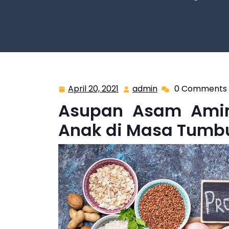
April 20, 2021
admin
0 Comments
April
admin
20,
Asupan Asam Amin
2021
Anak di Masa Tum