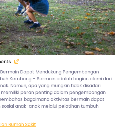
ents
tas Bermain Dapat Mendukung Pengembangan
mbuh Kembang – Bermain adalah bagian alami dari
k. Namun, apa yang mungkin tidak disadari
a memiliki peran penting dalam pengembangan
an membahas bagaimana aktivitas bermain dapat
osial anak-anak melalui pelatihan tumbuh
lan Rumah Sakit