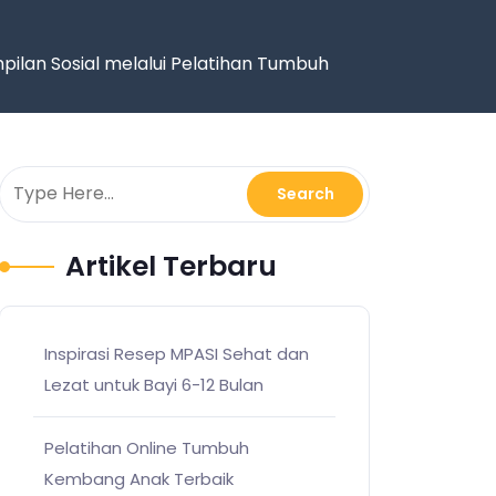
lan Sosial melalui Pelatihan Tumbuh
Artikel Terbaru
Inspirasi Resep MPASI Sehat dan
Lezat untuk Bayi 6-12 Bulan
Pelatihan Online Tumbuh
Kembang Anak Terbaik