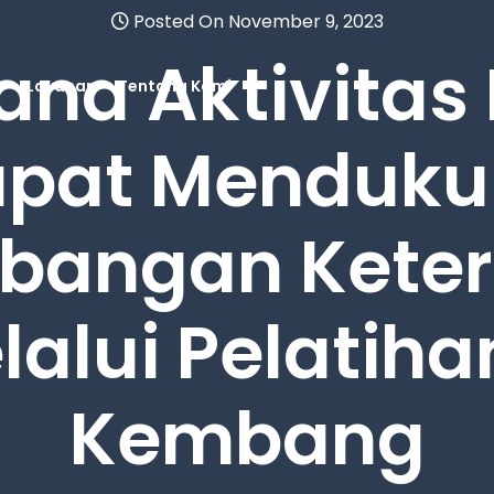
Posted On November 9, 2023
na Aktivitas
e
Layanan
Tentang Kami
pat Menduk
bangan Keter
lalui Pelati
Kembang