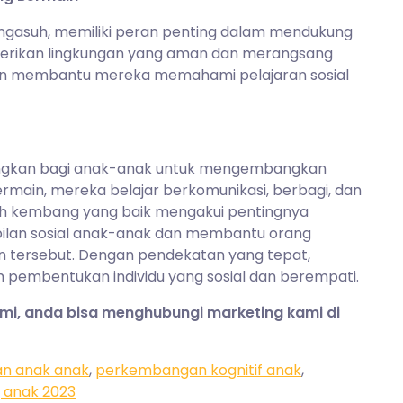
ngasuh, memiliki peran penting dalam mendukung
rikan lingkungan yang aman dan merangsang
an membantu mereka memahami pelajaran sosial
angkan bagi anak-anak untuk mengembangkan
bermain, mereka belajar berkomunikasi, berbagi, dan
uh kembang yang baik mengakui pentingnya
lan sosial anak-anak dan membantu orang
 tersebut. Dengan pendekatan yang tepat,
 pembentukan individu yang sosial dan berempati.
kami, anda bisa menghubungi marketing kami di
n anak anak
,
perkembangan kognitif anak
,
anak 2023