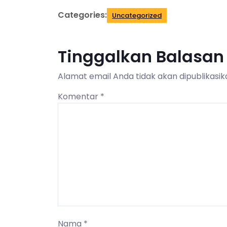
Categories:
Uncategorized
Tinggalkan Balasan
Alamat email Anda tidak akan dipublikasik
Komentar
*
Nama
*