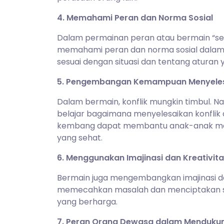
4. Memahami Peran dan Norma Sosial
Dalam permainan peran atau bermain “se
memahami peran dan norma sosial dalam 
sesuai dengan situasi dan tentang aturan
5. Pengembangan Kemampuan Menyelesa
Dalam bermain, konflik mungkin timbul. 
belajar bagaimana menyelesaikan konflik
kembang dapat membantu anak-anak men
yang sehat.
6. Menggunakan Imajinasi dan Kreativit
Bermain juga mengembangkan imajinasi da
memecahkan masalah dan menciptakan sol
yang berharga.
7. Peran Orang Dewasa dalam Menduku