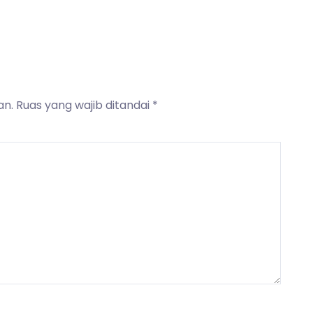
an.
Ruas yang wajib ditandai
*