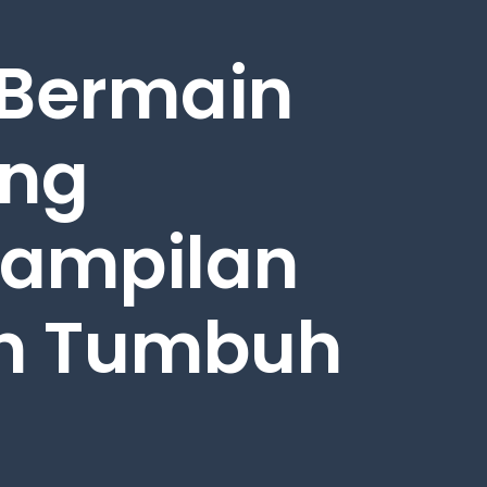
 Bermain
ung
ampilan
han Tumbuh