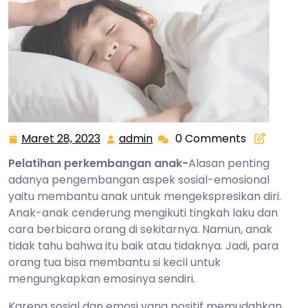
Maret 28, 2023
admin
0 Comments
Maret
admin
28,
Pelatihan perkembangan anak-
Alasan penting
2023
adanya pengembangan aspek sosial-emosional
yaitu membantu anak untuk mengekspresikan diri.
Anak-anak cenderung mengikuti tingkah laku dan
cara berbicara orang di sekitarnya. Namun, anak
tidak tahu bahwa itu baik atau tidaknya. Jadi, para
orang tua bisa membantu si kecil untuk
mengungkapkan emosinya sendiri.
Karena sosial dan emosi yang positif memudahkan