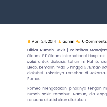
April 24, 2014
admin
0 Comments
April
admin
24,
Diklat Rumah Sakit | Pelatihan Manaj
2014
Siloam, PT Siloam International Hospital
sakit
untuk diakuisisi tahun ini. Hal itu
Lledo, kemarin. “Ada 5 hingga 6
rumah sak
diakuisisi. Lokasinya tersebar di Jakart
Romeo.
Romeo mengatakan, pihaknya tengah meng
rumah sakit tersebut. Namun, dia en
rencana akuisisi akan dilakukan.