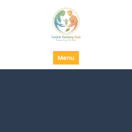
Skip
to
content
Menu