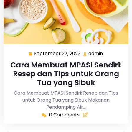
September 27, 2023
admin
September
admin
27,
Cara Membuat MPASI Sendiri:
2023
Resep dan Tips untuk Orang
Tua yang Sibuk
Cara Membuat MPASI Sendiri: Resep dan Tips
untuk Orang Tua yang Sibuk Makanan
Pendamping Air…
0 Comments