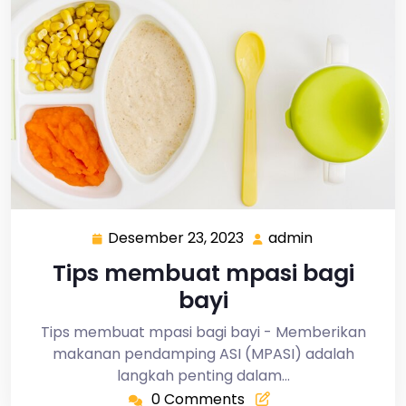
Desember 23, 2023
admin
Desember
admin
23,
Tips membuat mpasi bagi
2023
bayi
Tips membuat mpasi bagi bayi - Memberikan
makanan pendamping ASI (MPASI) adalah
langkah penting dalam…
0 Comments