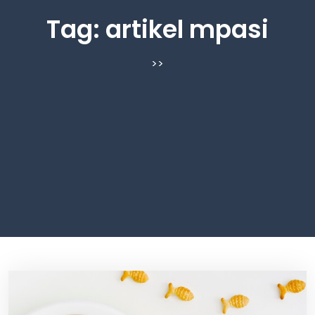
Tag:
artikel mpasi
>>