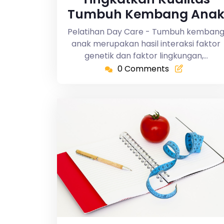
2023
Tumbuh Kembang Ana
Pelatihan Day Care - Tumbuh kemban
anak merupakan hasil interaksi faktor
genetik dan faktor lingkungan,…
0 Comments