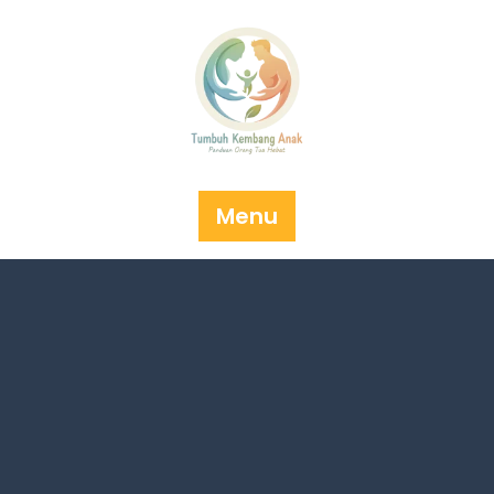
Skip
to
content
Menu