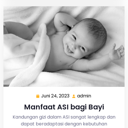
Juni 24, 2023
admin
Juni
admin
24,
Manfaat ASI bagi Bayi
2023
Kandungan gizi dalam ASI sangat lengkap dan
dapat beradaptasi dengan kebutuhan