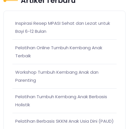
Artikel Terbaru
Inspirasi Resep MPASI Sehat dan Lezat untuk
Bayi 6-12 Bulan
Pelatihan Online Tumbuh Kembang Anak
Terbaik
Workshop Tumbuh Kembang Anak dan
Parenting
Pelatihan Tumbuh Kembang Anak Berbasis
Holistik
Pelatihan Berbasis SKKNI Anak Usia Dini (PAUD)