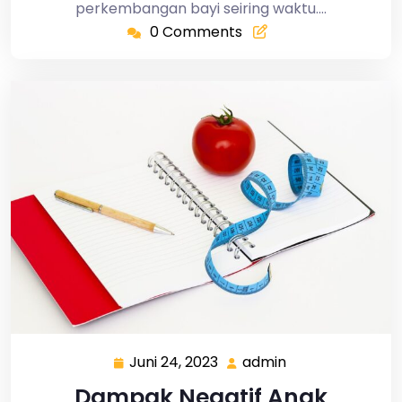
perkembangan bayi seiring waktu.…
0 Comments
Juni 24, 2023
admin
Juni
admin
24,
Dampak Negatif Anak