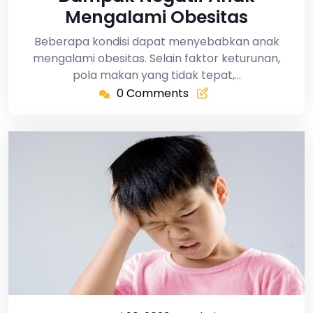
2023
Mengalami Obesitas
Beberapa kondisi dapat menyebabkan anak
mengalami obesitas. Selain faktor keturunan,
pola makan yang tidak tepat,…
0 Comments