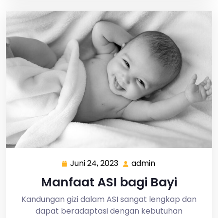
Juni 24, 2023
admin
Juni
admin
24,
Manfaat ASI bagi Bayi
2023
Kandungan gizi dalam ASI sangat lengkap dan
dapat beradaptasi dengan kebutuhan