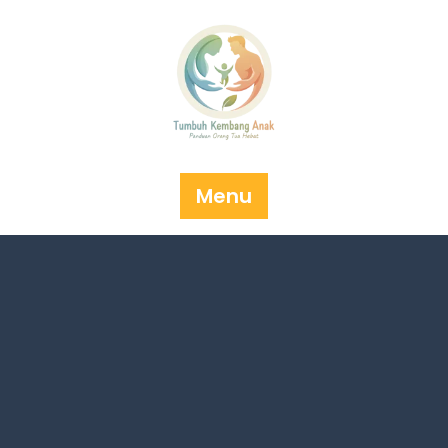
Skip
to
content
Menu