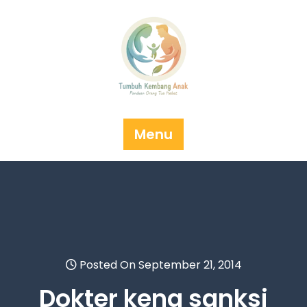
Skip
to
content
Menu
Posted On September 21, 2014
Dokter kena sanksi