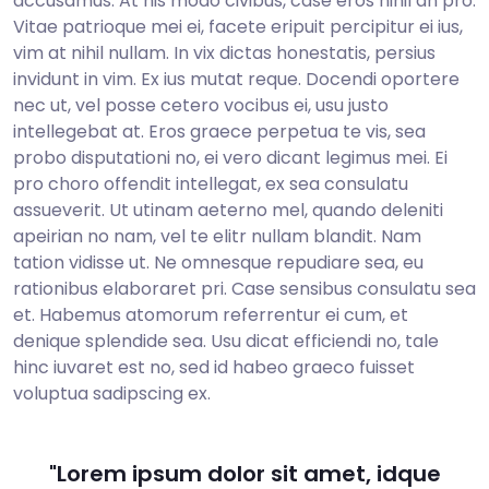
accusamus. At his modo civibus, case eros nihil an pro.
Vitae patrioque mei ei, facete eripuit percipitur ei ius,
vim at nihil nullam. In vix dictas honestatis, persius
invidunt in vim. Ex ius mutat reque. Docendi oportere
nec ut, vel posse cetero vocibus ei, usu justo
intellegebat at. Eros graece perpetua te vis, sea
probo disputationi no, ei vero dicant legimus mei. Ei
pro choro offendit intellegat, ex sea consulatu
assueverit. Ut utinam aeterno mel, quando deleniti
apeirian no nam, vel te elitr nullam blandit. Nam
tation vidisse ut. Ne omnesque repudiare sea, eu
rationibus elaboraret pri. Case sensibus consulatu sea
et. Habemus atomorum referrentur ei cum, et
denique splendide sea. Usu dicat efficiendi no, tale
hinc iuvaret est no, sed id habeo graeco fuisset
voluptua sadipscing ex.
"Lorem ipsum dolor sit amet, idque