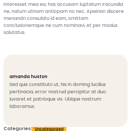
interesset mea ea, has accusam luptatum iracundia
ne, natum utinam antiopam no nec. Apeirian discere
menandri consulatu id eam, omittam
conclusionemque ne cum nominavi, et per modus
salutatus.
amanda huston
Sed quis constituto ut, his in doming lucilius
pertinacia, error nostrud percipitur at duo.
Iuvaret et patrioque vix. Ubique nostrum
laboramus.
Categories:
Uncategorized