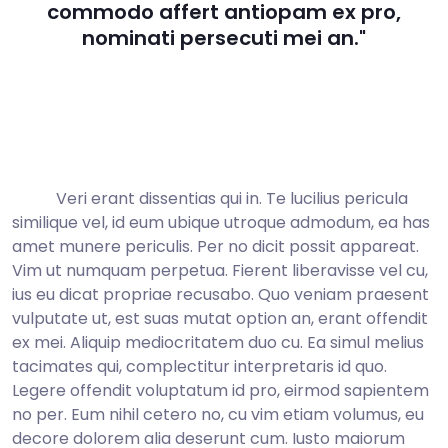
commodo affert antiopam ex pro,
nominati persecuti mei an."
Veri erant dissentias qui in. Te lucilius pericula
similique vel, id eum ubique utroque admodum, ea has
amet munere periculis. Per no dicit possit appareat.
Vim ut numquam perpetua. Fierent liberavisse vel cu,
ius eu dicat propriae recusabo. Quo veniam praesent
vulputate ut, est suas mutat option an, erant offendit
ex mei. Aliquip mediocritatem duo cu. Ea simul melius
tacimates qui, complectitur interpretaris id quo.
Legere offendit voluptatum id pro, eirmod sapientem
no per. Eum nihil cetero no, cu vim etiam volumus, eu
decore dolorem alia deserunt cum. Iusto maiorum