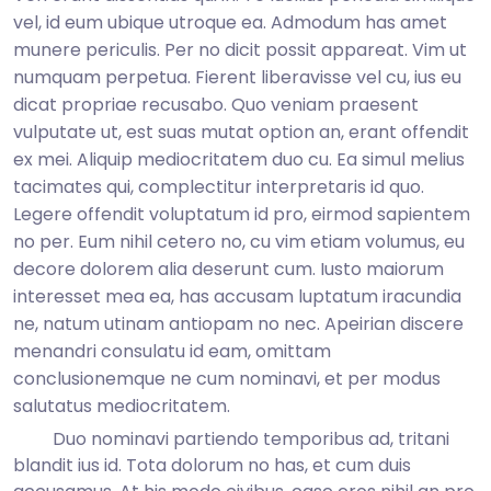
vel, id eum ubique utroque ea. Admodum has amet
munere periculis. Per no dicit possit appareat. Vim ut
numquam perpetua. Fierent liberavisse vel cu, ius eu
dicat propriae recusabo. Quo veniam praesent
vulputate ut, est suas mutat option an, erant offendit
ex mei. Aliquip mediocritatem duo cu. Ea simul melius
tacimates qui, complectitur interpretaris id quo.
Legere offendit voluptatum id pro, eirmod sapientem
no per. Eum nihil cetero no, cu vim etiam volumus, eu
decore dolorem alia deserunt cum. Iusto maiorum
interesset mea ea, has accusam luptatum iracundia
ne, natum utinam antiopam no nec. Apeirian discere
menandri consulatu id eam, omittam
conclusionemque ne cum nominavi, et per modus
salutatus mediocritatem.
Duo nominavi partiendo temporibus ad, tritani
blandit ius id. Tota dolorum no has, et cum duis