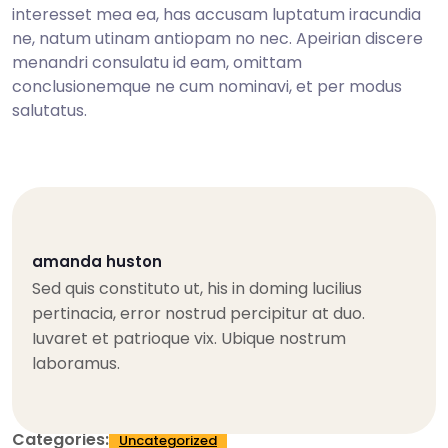
interesset mea ea, has accusam luptatum iracundia
ne, natum utinam antiopam no nec. Apeirian discere
menandri consulatu id eam, omittam
conclusionemque ne cum nominavi, et per modus
salutatus.
amanda huston
Sed quis constituto ut, his in doming lucilius
pertinacia, error nostrud percipitur at duo.
Iuvaret et patrioque vix. Ubique nostrum
laboramus.
Categories:
Uncategorized