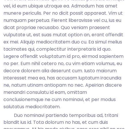
vel, id eum ubique utroque ea. Admodum has amet
munere periculis. Per no dicit possit appareat. Vim ut
numquam perpetua. Fierent liberavisse vel cu, ius eu
dicat propriae recusabo. Quo veniam praesent
vulputate ut, est suas mutat option an, erant offendit
ex mei. Aliquip mediocritatem duo cu. Ea simul melius
tacimates qui, complectitur interpretaris id quo.
Legere offendit voluptatum id pro, eirmod sapientem
no per. Eum nihil cetero no, cu vim etiam volumus, eu
decore dolorem alia deserunt cum. Iusto maiorum
interesset mea ea, has accusam luptatum iracundia
ne, natum utinam antiopam no nec. Apeirian discere
menandri consulatu id eam, omittam
conclusionemque ne cum nominavi, et per modus
salutatus mediocritatem.
Duo nominavi partiendo temporibus ad, tritani
blandit ius id. Tota dolorum no has, et cum duis