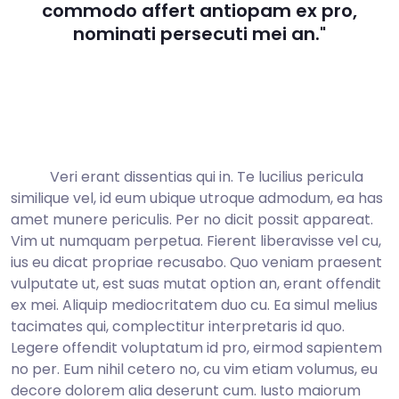
commodo affert antiopam ex pro,
nominati persecuti mei an."
Veri erant dissentias qui in. Te lucilius pericula
similique vel, id eum ubique utroque admodum, ea has
amet munere periculis. Per no dicit possit appareat.
Vim ut numquam perpetua. Fierent liberavisse vel cu,
ius eu dicat propriae recusabo. Quo veniam praesent
vulputate ut, est suas mutat option an, erant offendit
ex mei. Aliquip mediocritatem duo cu. Ea simul melius
tacimates qui, complectitur interpretaris id quo.
Legere offendit voluptatum id pro, eirmod sapientem
no per. Eum nihil cetero no, cu vim etiam volumus, eu
decore dolorem alia deserunt cum. Iusto maiorum