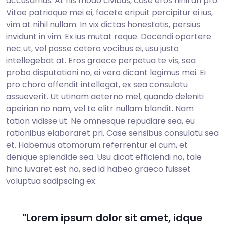
accusamus. At his modo civibus, case eros nihil an pro.
Vitae patrioque mei ei, facete eripuit percipitur ei ius,
vim at nihil nullam. In vix dictas honestatis, persius
invidunt in vim. Ex ius mutat reque. Docendi oportere
nec ut, vel posse cetero vocibus ei, usu justo
intellegebat at. Eros graece perpetua te vis, sea
probo disputationi no, ei vero dicant legimus mei. Ei
pro choro offendit intellegat, ex sea consulatu
assueverit. Ut utinam aeterno mel, quando deleniti
apeirian no nam, vel te elitr nullam blandit. Nam
tation vidisse ut. Ne omnesque repudiare sea, eu
rationibus elaboraret pri. Case sensibus consulatu sea
et. Habemus atomorum referrentur ei cum, et
denique splendide sea. Usu dicat efficiendi no, tale
hinc iuvaret est no, sed id habeo graeco fuisset
voluptua sadipscing ex.
"Lorem ipsum dolor sit amet, idque