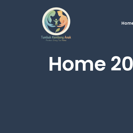
Skip
to
content
Hom
Home 20