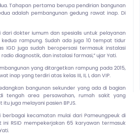
ua. Tahapan pertama berupa pendirian bangunan
kedua adalah pembangunan gedung rawat inap. Di
i dari dokter iumum dan spesialis untuk pelayanan
p kedua rampung. Sudah ada juga 10 tempat tidur
tas IGD juga sudah beropersasi termasuk instalasi
radio diagnostik, dan instalasi farmasi,” ujar Yati.
mbangunan yang ditargetkan rampung pada 2015,
nap yang terdiri atas kelas III, II, I, dan VIP.
 sedangkan bangunan sekunder yang ada di bagian
ri di tengah area persawahan, rumah sakit yang
itu juga melayani pasien BPJS.
di berbagai kecamatan mulai dari Pameungpeuk di
at ini RSID mempekerjakan 65 karyawan termasuk
ati.