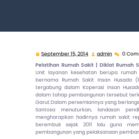
September 15, 2014
admin
0 Com
September
admin
15,
Pelatihan Rumah Sakit | Diklat Rumah S
2014
Unit layanan kesehatan berupa rumah 
bernama Rumah Sakit Insan Husada (RS
tergabung dalam Koperasi Insan Husada
dalam tahap pembangunan tersebut terlet
Garut.Dalam persemiannya yang berlangsung
Santosa menuturkan, landasan pend
mengharapkan hadirnya rumah sakit rep
berembuk sejak 2011 lalu guna me
pembangunan yang pelaksanaan pembangu