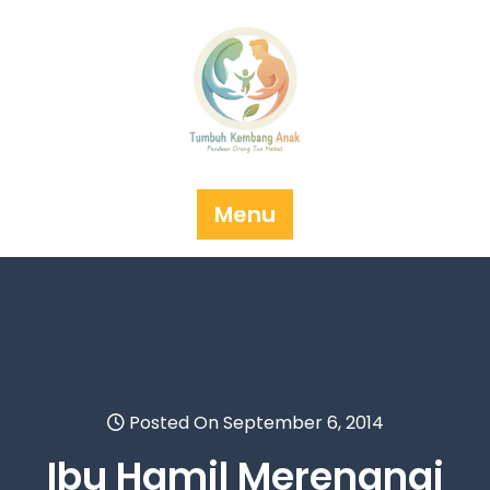
Skip
to
content
Menu
Posted On September 6, 2014
Ibu Hamil Merenangi