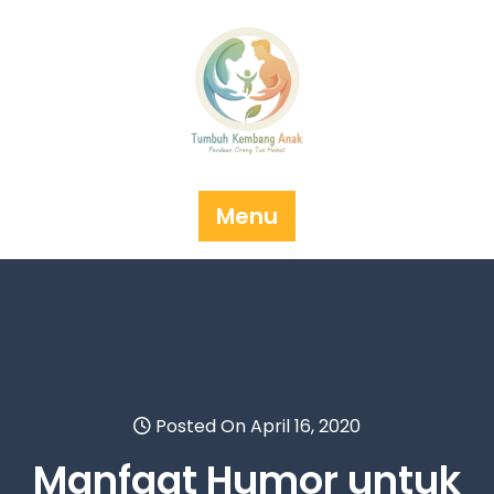
Skip
to
content
Menu
Posted On April 16, 2020
Manfaat Humor untuk