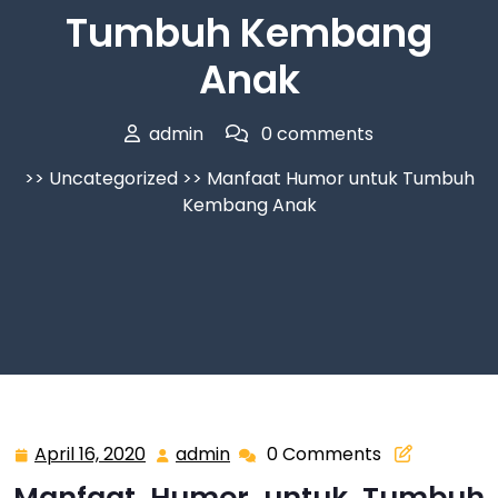
Tumbuh Kembang
Anak
admin
0 comments
>>
Uncategorized
>> Manfaat Humor untuk Tumbuh
Kembang Anak
April 16, 2020
admin
0 Comments
April
admin
16,
Manfaat Humor untuk Tumbuh