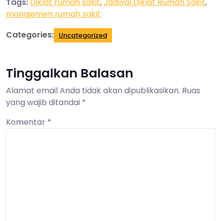
Tags:
Diklat rumah sakit
,
Jadwal Diklat Rumah Sakit
,
manajemen rumah sakit
Categories:
Uncategorized
Tinggalkan Balasan
Alamat email Anda tidak akan dipublikasikan.
Ruas
yang wajib ditandai
*
Komentar
*