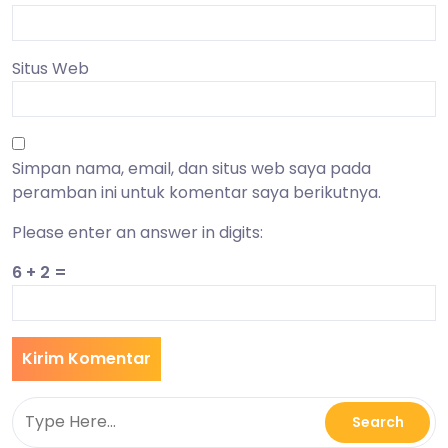
Situs Web
Simpan nama, email, dan situs web saya pada
peramban ini untuk komentar saya berikutnya.
Please enter an answer in digits:
6 + 2 =