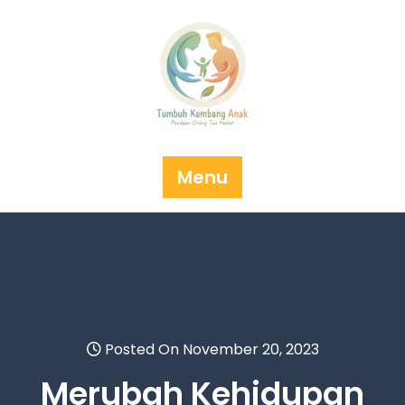
Skip
to
content
Menu
Posted On November 20, 2023
Merubah Kehidupan