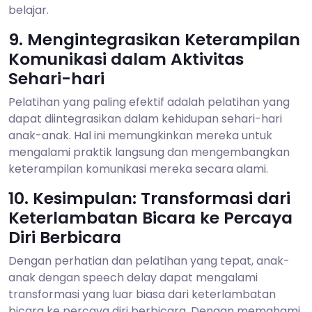
belajar.
9. Mengintegrasikan Keterampilan
Komunikasi dalam Aktivitas
Sehari-hari
Pelatihan yang paling efektif adalah pelatihan yang
dapat diintegrasikan dalam kehidupan sehari-hari
anak-anak. Hal ini memungkinkan mereka untuk
mengalami praktik langsung dan mengembangkan
keterampilan komunikasi mereka secara alami.
10. Kesimpulan: Transformasi dari
Keterlambatan Bicara ke Percaya
Diri Berbicara
Dengan perhatian dan pelatihan yang tepat, anak-
anak dengan speech delay dapat mengalami
transformasi yang luar biasa dari keterlambatan
bicara ke percaya diri berbicara. Dengan memahami