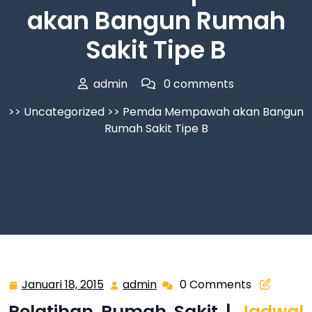
akan Bangun Rumah
Sakit Tipe B
admin
0 comments
>>
Uncategorized
>> Pemda Mempawah akan Bangun
Rumah Sakit Tipe B
Januari 18, 2015
admin
0 Comments
Januari
admin
18,
Pelatihan Rumah Sakit |
Jadwal