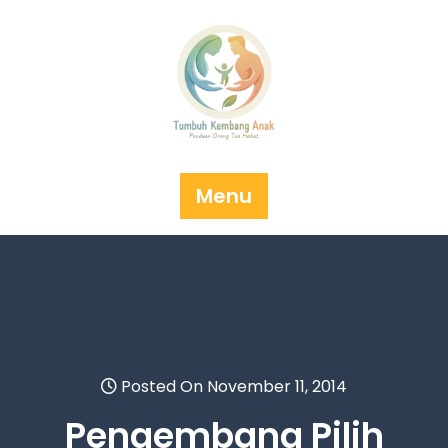
Skip
to
content
Menu
Posted On November 11, 2014
Pengembang Pilih