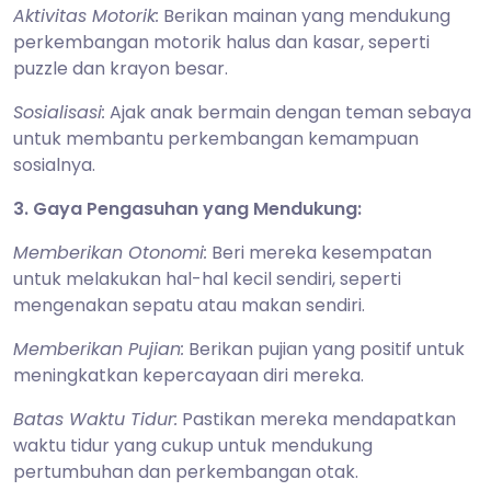
Aktivitas Motorik:
Berikan mainan yang mendukung
perkembangan motorik halus dan kasar, seperti
puzzle dan krayon besar.
Sosialisasi:
Ajak anak bermain dengan teman sebaya
untuk membantu perkembangan kemampuan
sosialnya.
3. Gaya Pengasuhan yang Mendukung:
Memberikan Otonomi:
Beri mereka kesempatan
untuk melakukan hal-hal kecil sendiri, seperti
mengenakan sepatu atau makan sendiri.
Memberikan Pujian:
Berikan pujian yang positif untuk
meningkatkan kepercayaan diri mereka.
Batas Waktu Tidur:
Pastikan mereka mendapatkan
waktu tidur yang cukup untuk mendukung
pertumbuhan dan perkembangan otak.