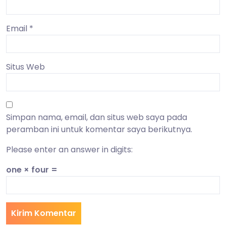
Email
*
Situs Web
Simpan nama, email, dan situs web saya pada
peramban ini untuk komentar saya berikutnya.
Please enter an answer in digits:
one × four =