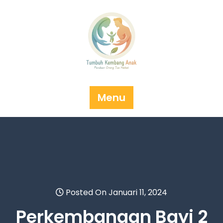
Skip
to
content
Menu
Posted On Januari 11, 2024
Perkembangan Bayi 2