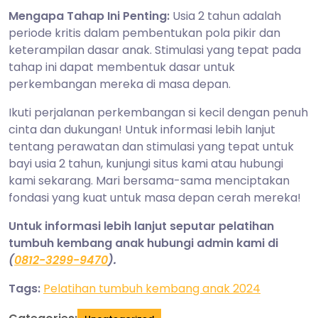
Mengapa Tahap Ini Penting:
Usia 2 tahun adalah
periode kritis dalam pembentukan pola pikir dan
keterampilan dasar anak. Stimulasi yang tepat pada
tahap ini dapat membentuk dasar untuk
perkembangan mereka di masa depan.
Ikuti perjalanan perkembangan si kecil dengan penuh
cinta dan dukungan! Untuk informasi lebih lanjut
tentang perawatan dan stimulasi yang tepat untuk
bayi usia 2 tahun, kunjungi situs kami atau hubungi
kami sekarang. Mari bersama-sama menciptakan
fondasi yang kuat untuk masa depan cerah mereka!
Untuk informasi lebih lanjut seputar pelatihan
tumbuh kembang anak hubungi admin kami di
(
0812-3299-9470
).
Tags:
Pelatihan tumbuh kembang anak 2024