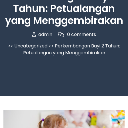
Tahun: Petualangan
yang Menggembirakan
admin
0 comments
>>
Uncategorized
>> Perkembangan Bayi 2 Tahun:
Petualangan yang Menggembirakan