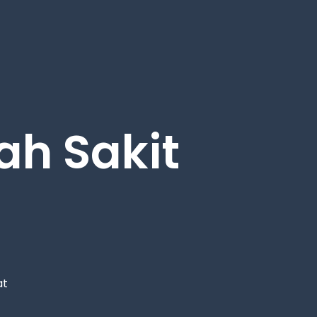
h Sakit
at