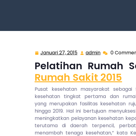
Januari 27, 2015
admin
0 Commen
Januari
admin
27,
Pelatihan Rumah
S
2015
Rumah Sakit 2015
Pusat kesehatan masyarakat sebagai fa
kesehatan tingkat pertama dan rumah
yang merupakan fasilitas kesehatan ruj
hingga 2019. Hal ini bertujuan menyukse
meningkatkan pelayanan kesehatan kepa
terutama di daerah terpencil, perba
menambah tenaga kesehatan,” kata K