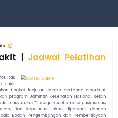
ts
akit |
Jadwal Pelatihan
silitas
 sakit
ukan tingkat lanjutan secara bertahap diperkuat
skan program Jaminan Kesehatan Nasional, selain
da masyarakat.”Tenaga kesehatan di puskesmas,
tasan, dan kepulauan, akan diperkuat dengan
epala Badan Pengembangan dan Pemberdayaan