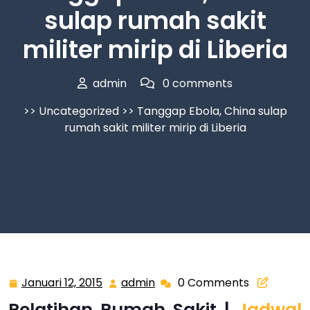
sulap rumah sakit
militer mirip di Liberia
admin
0 comments
>>
Uncategorized
>> Tanggap Ebola, China sulap
rumah sakit militer mirip di Liberia
Januari 12, 2015
admin
0 Comments
Januari
admin
12,
Pelatihan Rumah Sakit |
Jadwal