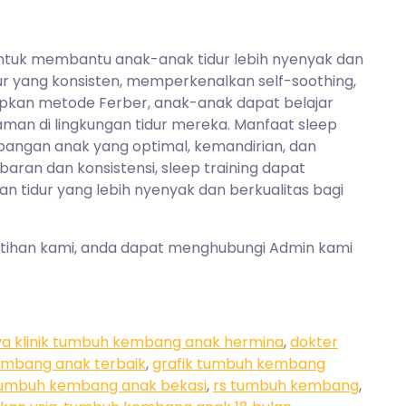
f untuk membantu anak-anak tidur lebih nyenyak dan
dur yang konsisten, memperkenalkan self-soothing,
kan metode Ferber, anak-anak dapat belajar
aman di lingkungan tidur mereka. Manfaat sleep
angan anak yang optimal, kemandirian, dan
ran dan konsistensi, sleep training dapat
an tidur yang lebih nyenyak dan berkualitas bagi
latihan kami, anda dapat menghubungi Admin kami
ya klinik tumbuh kembang anak hermina
,
dokter
embang anak terbaik
,
grafik tumbuh kembang
 tumbuh kembang anak bekasi
,
rs tumbuh kembang
,