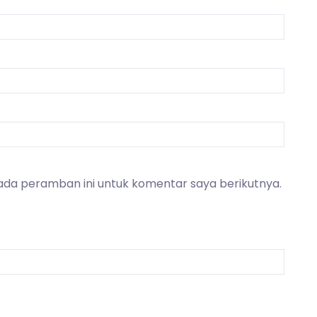
ada peramban ini untuk komentar saya berikutnya.