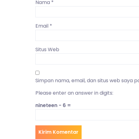
Nama
*
Email
*
Situs Web
Simpan nama, email, dan situs web saya p
Please enter an answer in digits:
nineteen − 6 =