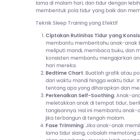
lama di malam hari, dan tidur dengan leb
membentuk pola tidur yang baik dan memb
Teknik Sleep Training yang Efektif
Ciptakan Rutinitas Tidur yang Konsi
membantu memberitahu anak-anak bahw
meliputi mandi, membaca buku, dan men
konsisten membantu mengajarkan ana
hari mereka.
Bedtime Chart
: Buatlah grafik atau p
dari waktu mandi hingga waktu tidur. I
tentang apa yang diharapkan dan m
Perkenalkan Self-Soothing
: Anak-ana
meletakkan anak di tempat tidur, be
tangisannya. Hal ini membantu anak-a
jika terbangun di tengah malam.
Fase Trimming
: Jika anak-anak memili
lama tidur siang, cobalah memotong du