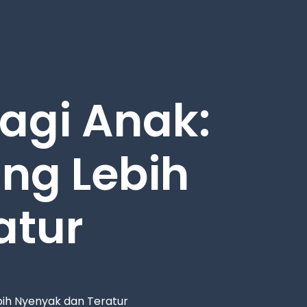
bagi Anak:
ang Lebih
atur
ebih Nyenyak dan Teratur