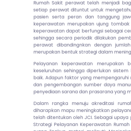
Rumah Sakit perawat telah menjadi bag
setiap perawat dituntut untuk mengetah
pasien serta peran dan tanggung jaw
keperawatan merupakan ujung tombak p
keperawatan dapat berfungsi sebagai ce
sehingga secara periodik dilakukan pe
perawat dibandingnkan dengan jumlah
merupakan bentuk strategi dalam mening
Pelayanan keperawatan merupakan ba
keseluruhan sehingga diperlukan sistem
baik. Adapun faktor yang mempengaruhi
dan pengembangan sumber daya manus
penyediaan sarana dan prasarana yang 
Dalam rangka menuju akreditasi ruma
diharapkan mapu meningkatkan pelayana
telah ditentukan oleh JCI. Sebagai upaya
Strategi Pelayanan Keperawatan Rumah S