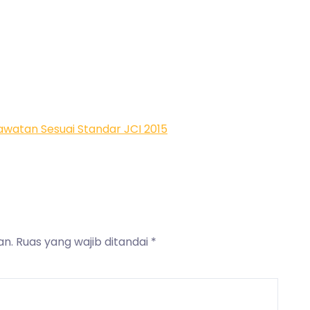
awatan Sesuai Standar JCI 2015
an.
Ruas yang wajib ditandai
*