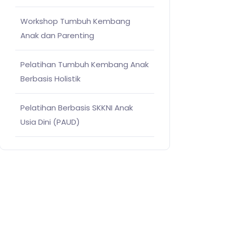
Workshop Tumbuh Kembang
Anak dan Parenting
Pelatihan Tumbuh Kembang Anak
Berbasis Holistik
Pelatihan Berbasis SKKNI Anak
Usia Dini (PAUD)