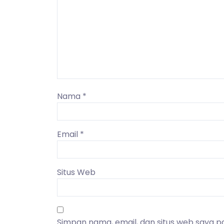
Nama
*
Email
*
Situs Web
Simpan nama, email, dan situs web saya p