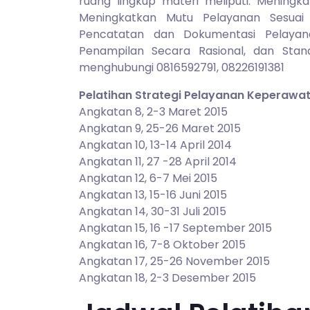
ruang lingkup materi meliputi: Mening
Meningkatkan Mutu Pelayanan Sesuai
Pencatatan dan Dokumentasi Pelayan
Penampilan Secara Rasional, dan Stand
menghubungi 0816592791, 08226191381
Pelatihan Strategi Pelayanan Keperawat
Angkatan 8, 2-3 Maret 2015
Angkatan 9, 25-26 Maret 2015
Angkatan 10, 13-14 April 2014
Angkatan 11, 27 -28 April 2014
Angkatan 12, 6-7 Mei 2015
Angkatan 13, 15-16 Juni 2015
Angkatan 14, 30-31 Juli 2015
Angkatan 15, 16 -17 September 2015
Angkatan 16, 7-8 Oktober 2015
Angkatan 17, 25-26 November 2015
Angkatan 18, 2-3 Desember 2015