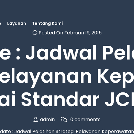
e
Layanan
Tentang Kami
Posted On Februari 19, 2015
e : Jadwal Pel
 Pelayanan Ke
ai Standar JCI
admin
0 comments
date : Jadwal Pelatihan Strategi Pelayanan Keperawatan 