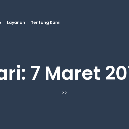
e
Layanan
Tentang Kami
ari:
7 Maret 20
>>