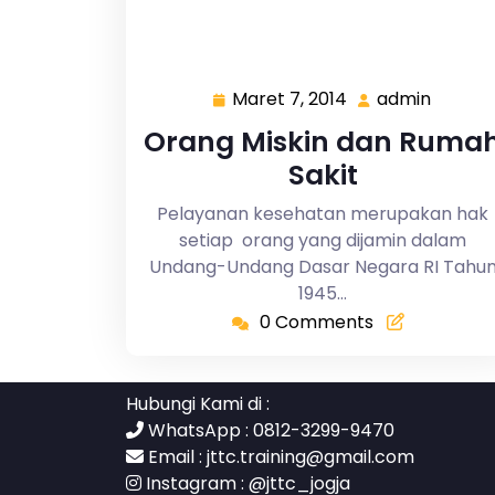
Maret 7, 2014
admin
Maret
admin
7,
Orang Miskin dan Ruma
2014
Sakit
Pelayanan kesehatan merupakan hak
setiap orang yang dijamin dalam
Undang-Undang Dasar Negara RI Tahu
1945…
0 Comments
Hubungi Kami di :
WhatsApp : 0812-3299-9470
Email :
jttc.training@gmail.com
Instagram :
@jttc_jogja