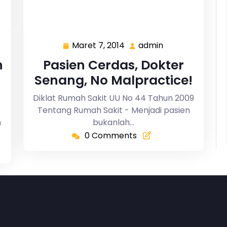
Maret 7, 2014
admin
Maret
admin
7,
h
Pasien Cerdas, Dokter
2014
Senang, No Malpractice!
Diklat Rumah Sakit UU No 44 Tahun 2009
Tentang Rumah Sakit - Menjadi pasien
n
bukanlah…
0 Comments
contact