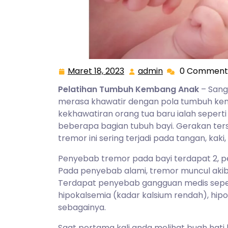
Maret 18, 2023
admin
0 Comment
Maret
admin
18,
Pelatihan Tumbuh Kembang Anak
– Sang
2023
merasa khawatir dengan pola tumbuh ke
kekhawatiran orang tua baru ialah seper
beberapa bagian tubuh bayi. Gerakan te
tremor ini sering terjadi pada tangan, kaki,
Penyebab tremor pada bayi terdapat 2, 
Pada penyebab alami, tremor muncul akiba
Terdapat penyebab gangguan medis seperti
hipokalsemia (kadar kalsium rendah), hi
sebagainya.
Saat pertama kali anda melihat buah hati