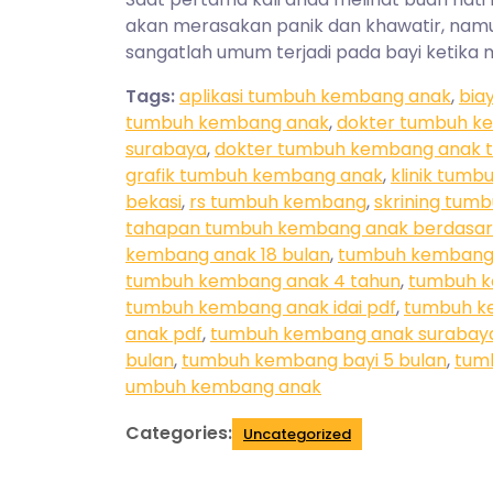
akan merasakan panik dan khawatir, namu
sangatlah umum terjadi pada bayi ketika 
Tags:
aplikasi tumbuh kembang anak
,
bia
tumbuh kembang anak
,
dokter tumbuh k
surabaya
,
dokter tumbuh kembang anak t
grafik tumbuh kembang anak
,
klinik tum
bekasi
,
rs tumbuh kembang
,
skrining tum
tahapan tumbuh kembang anak berdasark
kembang anak 18 bulan
,
tumbuh kembang 
tumbuh kembang anak 4 tahun
,
tumbuh k
tumbuh kembang anak idai pdf
,
tumbuh k
anak pdf
,
tumbuh kembang anak surabay
bulan
,
tumbuh kembang bayi 5 bulan
,
tum
umbuh kembang anak
Categories:
Uncategorized