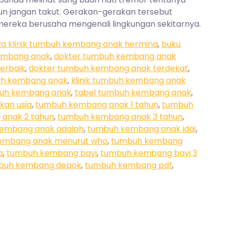
n jangan takut. Gerakan-gerakan tersebut
mereka berusaha mengenali lingkungan sekitarnya.
ya klinik tumbuh kembang anak hermina
,
buku
embang anak
,
dokter tumbuh kembang anak
erbaik
,
dokter tumbuh kembang anak terdekat
,
buh kembang anak
,
klinik tumbuh kembang anak
buh kembang anak
,
tabel tumbuh kembang anak
,
an usia
,
tumbuh kembang anak 1 tahun
,
tumbuh
anak 2 tahun
,
tumbuh kembang anak 3 tahun
,
embang anak adalah
,
tumbuh kembang anak idai
,
embang anak menurut who
,
tumbuh kembang
a
,
tumbuh kembang bayi
,
tumbuh kembang bayi 3
buh kembang depok
,
tumbuh kembang pdf
,