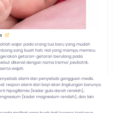
s
atlah wajar pada orang tua baru yang mudah
mbang sang buah hati. Hal yang mampu memicu
ti gerakan getaran-getaran berulang pada
rsebut dikenal dengan nama
tremor pediatrik
,
 serta wajah.
penyebab alami dan penyebab gangguan medis.
t respon alami dari bayi akan lingkungan barunya.
 hipoglikimia (kadar gula darah rendah),
pomgnesium (kadar magnesium rendah), dan lain
 bunda melihat sang buah hati tremor tentunya